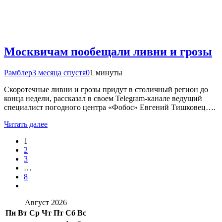
Москвичам пообещали ливни и грозы
Рамблер
3 месяца спустя
0
1 минуты
Скоротечные ливни и грозы придут в столичный регион до
конца недели, рассказал в своем Telegram-канале ведущий
специалист погодного центра «Фобос» Евгений Тишковец….
Читать далее
1
2
3
…
8
Август 2026
Пн
Вт
Ср
Чт
Пт
Сб
Вс