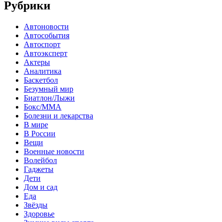
Рубрики
Автоновости
Автособытия
Автоспорт
Автоэксперт
Актеры
Аналитика
Баскетбол
Безумный мир
Биатлон/Лыжи
Бокс/MMA
Болезни и лекарства
В мире
В России
Вещи
Военные новости
Волейбол
Гаджеты
Дети
Дом и сад
Еда
Звёзды
Здоровье