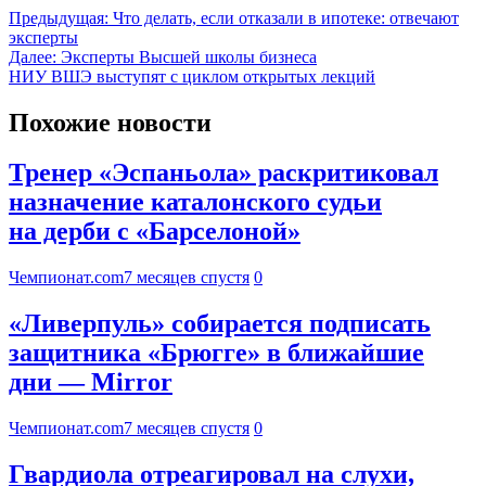
Предыдущая:
Что делать, если отказали в ипотеке: отвечают
эксперты
Далее:
Эксперты Высшей школы бизнеса
НИУ ВШЭ выступят с циклом открытых лекций
Похожие новости
Тренер «Эспаньола» раскритиковал
назначение каталонского судьи
на дерби с «Барселоной»
Чемпионат.com
7 месяцев спустя
0
«Ливерпуль» собирается подписать
защитника «Брюгге» в ближайшие
дни — Mirror
Чемпионат.com
7 месяцев спустя
0
Гвардиола отреагировал на слухи,