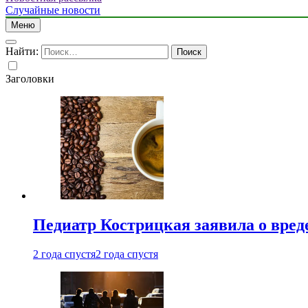
Случайные новости
Меню
Найти:
Заголовки
Педиатр Кострицкая заявила о вреде
2 года спустя
2 года спустя