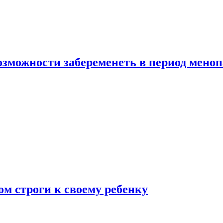
озможности забеременеть в период мено
ом строги к своему ребенку