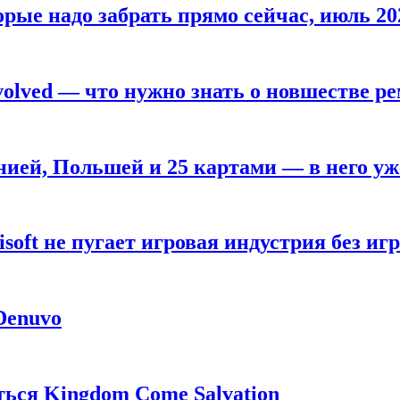
рые надо забрать прямо сейчас, июль 20
olved — что нужно знать о новшестве ре
анией, Польшей и 25 картами — в него у
oft не пугает игровая индустрия без игр
 Denuvo
ься Kingdom Come Salvation