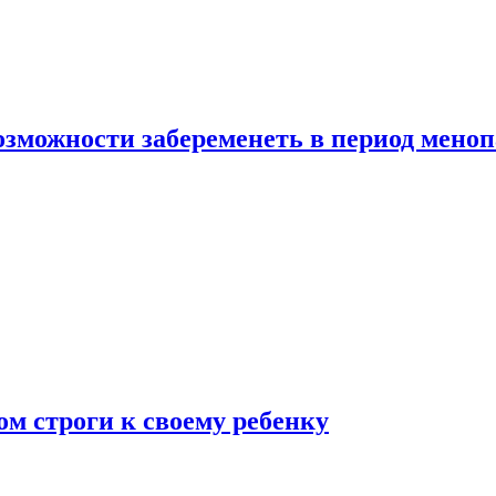
озможности забеременеть в период мено
ом строги к своему ребенку