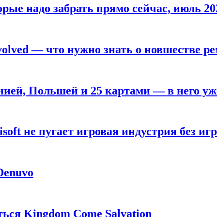
рые надо забрать прямо сейчас, июль 20
olved — что нужно знать о новшестве ре
анией, Польшей и 25 картами — в него у
oft не пугает игровая индустрия без игр
 Denuvo
ься Kingdom Come Salvation