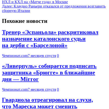
НХЛ и КХЛ на «Матче года» в Москве
Далее:
Клаудио Раньери отказался от предложения возглавить
сборную Италии
Похожие новости
Тренер «Эспаньола» раскритиковал
назначение каталонского судьи
на дерби с «Барселоной»
Чемпионат.com
7 месяцев спустя
0
«Ливерпуль» собирается подписать
защитника «Брюгге» в ближайшие
дни — Mirror
Чемпионат.com
7 месяцев спустя
0
Гвардиола отреагировал на слухи,
что Мареска может сменить