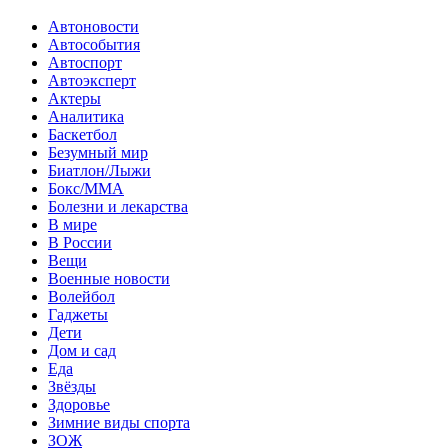
Автоновости
Автособытия
Автоспорт
Автоэксперт
Актеры
Аналитика
Баскетбол
Безумный мир
Биатлон/Лыжи
Бокс/MMA
Болезни и лекарства
В мире
В России
Вещи
Военные новости
Волейбол
Гаджеты
Дети
Дом и сад
Еда
Звёзды
Здоровье
Зимние виды спорта
ЗОЖ