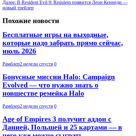
Далее:
В Resident Evil 9: Requiem появится Леон Кеннеди —
новый трейлер
Похожие новости
Бесплатные игры на выходные,
которые надо забрать прямо сейчас,
июль 2026
Рамблер
2 недели спустя
0
Бонусные миссии Halo: Campaign
Evolved — что нужно знать о
новшестве ремейка Halo
Рамблер
2 недели спустя
0
Age of Empires 3 получит аддон с
Данией, Польшей и 25 картами — в
него уже можно сыграть