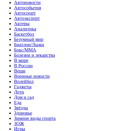
Автоновости
Автособытия
Автоспорт
Автоэксперт
Актеры
Аналитика
Баскетбол
Безумный мир
Биатлон/Лыжи
Бокс/MMA
Болезни и лекарства
В мире
В России
Вещи
Военные новости
Волейбол
Гаджеты
Дети
Дом и сад
Еда
Звёзды
Здоровье
Зимние виды спорта
ЗОЖ
Игры