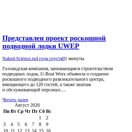
Представлен проект роскошной
подводной лодки UWEP
Naked-Science.ru
4 года спустя
0
1 минуты
Голландская компания, занимающаяся строительством
подводных лодок, U-Boat Worx объявила о создании
роскошного подводного развлекательного центра,
вмещающего до 120 гостей, а также экипаж
и обслуживающий персонал….
Читать далее
Август 2026
Пн
Вт
Ср
Чт
Пт
Сб
Вс
1
2
3
4
5
6
7
8
9
10
11
12
13
14
15
16