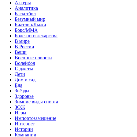
Актеры
Аналитика
Баскетбол
Безумный мир
Биатлон/Лыжи
Бокс/MMA
Болезни и лекарства
В мире
В России
Вещи
Военные новости
Волейбол
Гаджеты
Дети
Дом и сад
Еда
Звёзды
Здоровье
Зимние виды спорта
ЗОЖ
Игры
Импортозамещение
Интернет
Истории
Компании