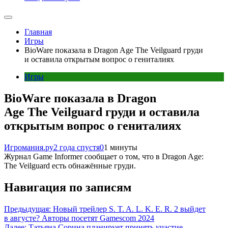
Главная
Игры
BioWare показала в Dragon Age The Veilguard груди
и оставила открытым вопрос о гениталиях
Игры
BioWare показала в Dragon
Age The Veilguard груди и оставила
открытым вопрос о гениталиях
Игромания.ру
2 года спустя
0
1 минуты
Журнал Game Informer сообщает о том, что в Dragon Age:
The Veilguard есть обнажённые груди.
Навигация по записям
Предыдущая:
Новый трейлер S. T. A. L. K. E. R. 2 выйдет
в августе? Авторы посетят Gamescom 2024
Далее:
Татьяна Сорина планирует принять участие