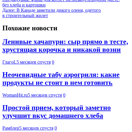
без хлеба и картошки
Далее:
В Канаде заметили дикого оленя, одетого
в строительный жилет
Похожие новости
Ленивые хачапури: сыр прямо в тесте,
хрустящая корочка и никакой возни
ГлагоL
5 месяцев спустя
0
Неочевидные табу аэрогриля: какие
продукты не стоит в нем готовить
WomanHit.ru
5 месяцев спустя
0
Простой прием, который заметно
улучшит вкус домашнего хлеба
Рамблер
5 месяцев спустя
0