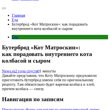
Главная
Еда
Бутерброд «Кот Матроскин»: как порадовать
внутреннего кота колбасой и сыром
Еда
Бутерброд «Кот Матроскин»:
как порадовать внутреннего кота
колбасой и сыром
News.ru
2 года спустя
0
1 минуты
Давайте представим, что Коту Матроскину предложили
приготовить бутерброд имени себя по оригинальному
рецепту. Там обязательно будет вареная колбаса и хлеб,
причем колбаса — снизу.
Навигация по записям
Предыдущая:
Фарш для котлет на низкоуглеводной диете: