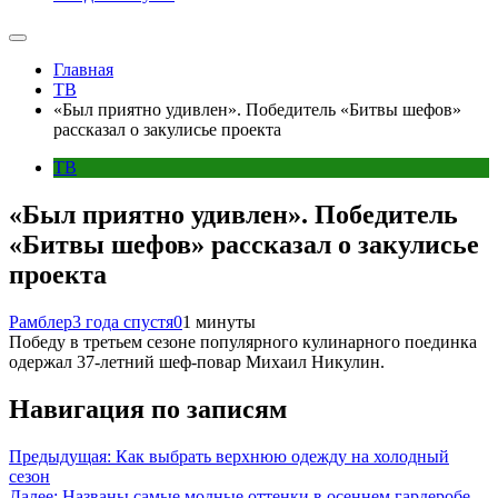
Главная
ТВ
«Был приятно удивлен». Победитель «Битвы шефов»
рассказал о закулисье проекта
ТВ
«Был приятно удивлен». Победитель
«Битвы шефов» рассказал о закулисье
проекта
Рамблер
3 года спустя
0
1 минуты
Победу в третьем сезоне популярного кулинарного поединка
одержал 37-летний шеф-повар Михаил Никулин.
Навигация по записям
Предыдущая:
Как выбрать верхнюю одежду на холодный
сезон
Далее:
Названы самые модные оттенки в осеннем гардеробе