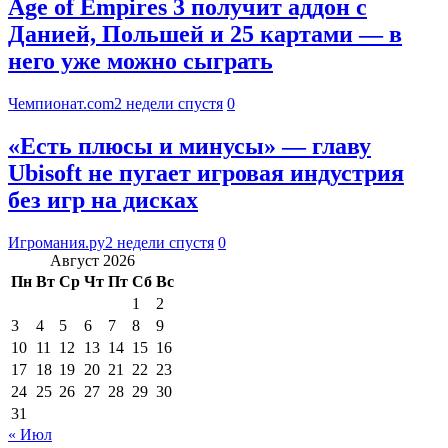
Age of Empires 3 получит аддон с
Данией, Польшей и 25 картами — в
него уже можно сыграть
Чемпионат.com
2 недели спустя
0
«Есть плюсы и минусы» — главу
Ubisoft не пугает игровая индустрия
без игр на дисках
Игромания.ру
2 недели спустя
0
Август 2026
Пн
Вт
Ср
Чт
Пт
Сб
Вс
1
2
3
4
5
6
7
8
9
10
11
12
13
14
15
16
17
18
19
20
21
22
23
24
25
26
27
28
29
30
31
« Июл