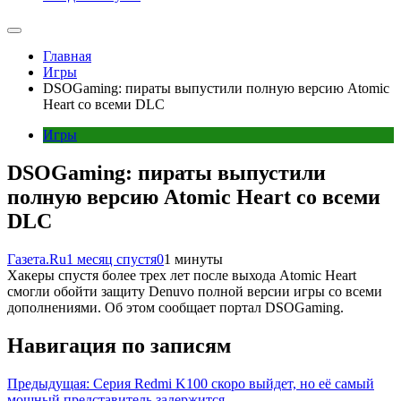
Главная
Игры
DSOGaming: пираты выпустили полную версию Atomic
Heart со всеми DLC
Игры
DSOGaming: пираты выпустили
полную версию Atomic Heart со всеми
DLC
Газета.Ru
1 месяц спустя
0
1 минуты
Хакеры спустя более трех лет после выхода Atomic Heart
смогли обойти защиту Denuvo полной версии игры со всеми
дополнениями. Об этом сообщает портал DSOGaming.
Навигация по записям
Предыдущая:
Серия Redmi K100 скоро выйдет, но её самый
мощный представитель задержится