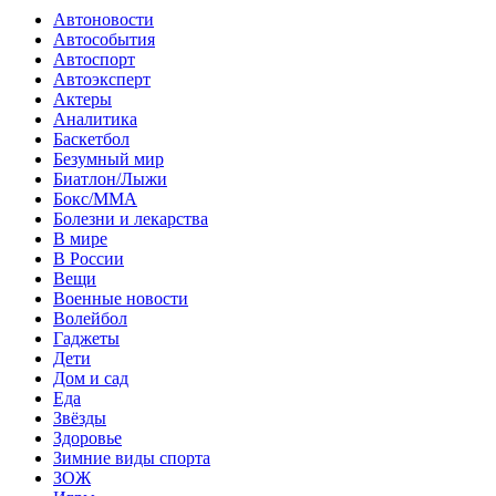
Автоновости
Автособытия
Автоспорт
Автоэксперт
Актеры
Аналитика
Баскетбол
Безумный мир
Биатлон/Лыжи
Бокс/MMA
Болезни и лекарства
В мире
В России
Вещи
Военные новости
Волейбол
Гаджеты
Дети
Дом и сад
Еда
Звёзды
Здоровье
Зимние виды спорта
ЗОЖ