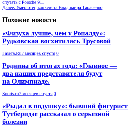
спутать с Porsche 911
Далее:
Умер отец хоккеиста Владимира Тарасенко
Похожие новости
«Физуха лучше, чем у Роналду»:
Рудковская восхитилась Трусовой
Газета.Ru
7 месяцев спустя
0
Роднина об итогах года: «Главное —
два наших представителя будут
на Олимпиаде.
Sports.ru
7 месяцев спустя
0
«Рыдал в подушку»: бывший фигурист
Тутберидзе рассказал о серьезной
болезни