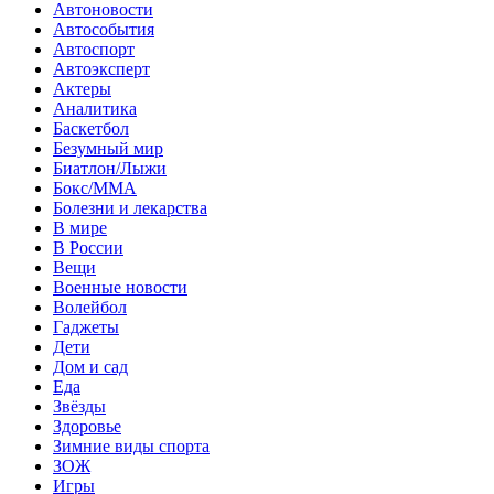
Автоновости
Автособытия
Автоспорт
Автоэксперт
Актеры
Аналитика
Баскетбол
Безумный мир
Биатлон/Лыжи
Бокс/MMA
Болезни и лекарства
В мире
В России
Вещи
Военные новости
Волейбол
Гаджеты
Дети
Дом и сад
Еда
Звёзды
Здоровье
Зимние виды спорта
ЗОЖ
Игры