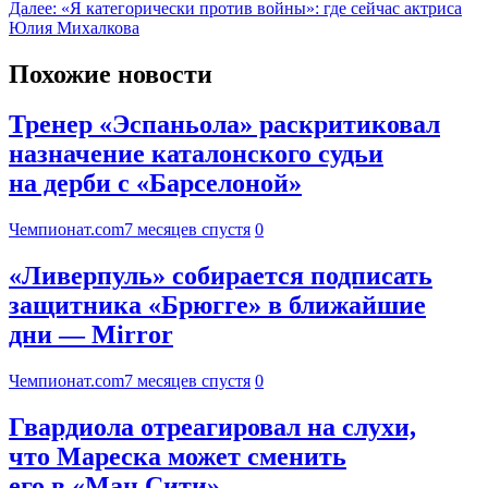
Далее:
«Я категорически против войны»: где сейчас актриса
Юлия Михалкова
Похожие новости
Тренер «Эспаньола» раскритиковал
назначение каталонского судьи
на дерби с «Барселоной»
Чемпионат.com
7 месяцев спустя
0
«Ливерпуль» собирается подписать
защитника «Брюгге» в ближайшие
дни — Mirror
Чемпионат.com
7 месяцев спустя
0
Гвардиола отреагировал на слухи,
что Мареска может сменить
его в «Ман Сити»