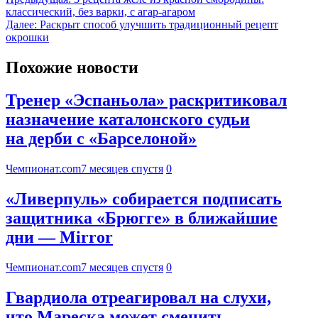
классический, без варки, с агар-агаром
Далее:
Раскрыт способ улучшить традиционный рецепт
окрошки
Похожие новости
Тренер «Эспаньола» раскритиковал
назначение каталонского судьи
на дерби с «Барселоной»
Чемпионат.com
7 месяцев спустя
0
«Ливерпуль» собирается подписать
защитника «Брюгге» в ближайшие
дни — Mirror
Чемпионат.com
7 месяцев спустя
0
Гвардиола отреагировал на слухи,
что Мареска может сменить