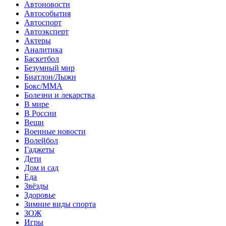
Автоновости
Автособытия
Автоспорт
Автоэксперт
Актеры
Аналитика
Баскетбол
Безумный мир
Биатлон/Лыжи
Бокс/MMA
Болезни и лекарства
В мире
В России
Вещи
Военные новости
Волейбол
Гаджеты
Дети
Дом и сад
Еда
Звёзды
Здоровье
Зимние виды спорта
ЗОЖ
Игры