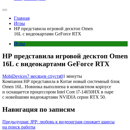
Главная
Игры
HP представила игровой десктоп Omen
16L с видеокартами GeForce RTX
Игры
HP представила игровой десктоп Omen
16L с видеокартами GeForce RTX
MobiDevices
7 месяцев спустя
0
1 минуты
Компания HP представила в Китае новый системный блок
Omen 16L. Новинка выполнена в компактном корпусе
и оснащается процессором Intel Core i7-14650HX в паре
с новейшими видеокартами NVIDIA серии RTX 50.
Навигация по записям
Предыдущая:
JPP: любовь к видеоиграм снижает шансы
на поиск работы