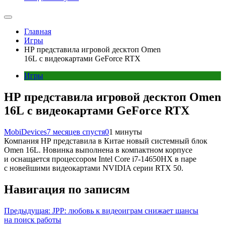
Главная
Игры
HP представила игровой десктоп Omen
16L с видеокартами GeForce RTX
Игры
HP представила игровой десктоп Omen
16L с видеокартами GeForce RTX
MobiDevices
7 месяцев спустя
0
1 минуты
Компания HP представила в Китае новый системный блок
Omen 16L. Новинка выполнена в компактном корпусе
и оснащается процессором Intel Core i7-14650HX в паре
с новейшими видеокартами NVIDIA серии RTX 50.
Навигация по записям
Предыдущая:
JPP: любовь к видеоиграм снижает шансы
на поиск работы