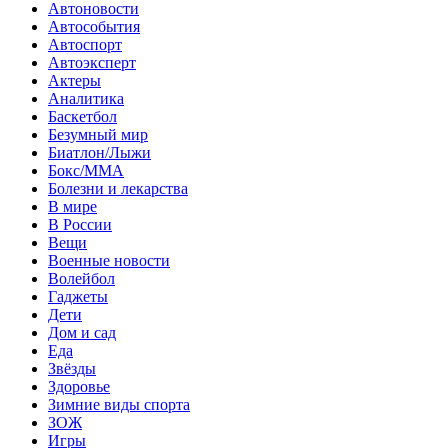
Автоновости
Автособытия
Автоспорт
Автоэксперт
Актеры
Аналитика
Баскетбол
Безумный мир
Биатлон/Лыжи
Бокс/MMA
Болезни и лекарства
В мире
В России
Вещи
Военные новости
Волейбол
Гаджеты
Дети
Дом и сад
Еда
Звёзды
Здоровье
Зимние виды спорта
ЗОЖ
Игры