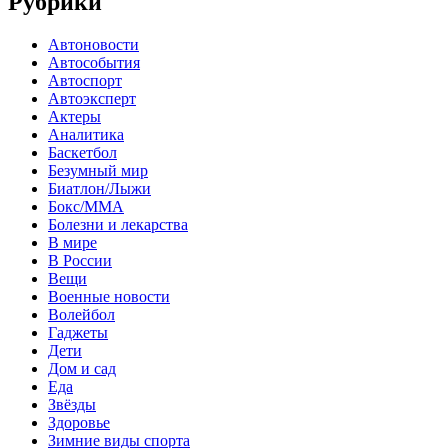
Рубрики
Автоновости
Автособытия
Автоспорт
Автоэксперт
Актеры
Аналитика
Баскетбол
Безумный мир
Биатлон/Лыжи
Бокс/MMA
Болезни и лекарства
В мире
В России
Вещи
Военные новости
Волейбол
Гаджеты
Дети
Дом и сад
Еда
Звёзды
Здоровье
Зимние виды спорта