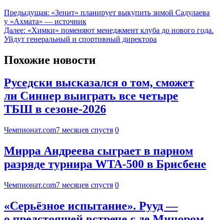
Предыдущая:
«Зенит» планирует выкупить зимой Садулаева
у «Ахмата» — источник
Далее:
«Химки» поменяют менеджмент клуба до нового года.
Уйдут генеральный и спортивный директора
Похожие новости
Руседски высказался о том, сможет
ли Синнер выиграть все четыре
ТБШ в сезоне-2026
Чемпионат.com
7 месяцев спустя
0
Мирра Андреева сыграет в парном
разряде турнира WTA-500 в Брисбене
Чемпионат.com
7 месяцев спустя
0
«Серьёзное испытание». Рууд —
о предстоящей встрече с де Минором