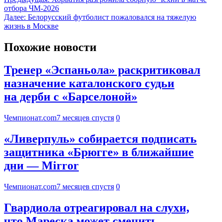
отбора ЧМ-2026
Далее:
Белорусский футболист пожаловался на тяжелую
жизнь в Москве
Похожие новости
Тренер «Эспаньола» раскритиковал
назначение каталонского судьи
на дерби с «Барселоной»
Чемпионат.com
7 месяцев спустя
0
«Ливерпуль» собирается подписать
защитника «Брюгге» в ближайшие
дни — Mirror
Чемпионат.com
7 месяцев спустя
0
Гвардиола отреагировал на слухи,
что Мареска может сменить