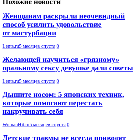
Похожие новости
Женщинам раскрыли неочевидный
способ усилить удовольствие
от мастурбации
Lenta.ru
5 месяцев спустя
0
Желающей научиться «грязному»
оральному сексу девушке дали советы
Lenta.ru
5 месяцев спустя
0
Дышите носом: 5 японских техник,
которые помогают перестать
накручивать себя
WomanHit.ru
5 месяцев спустя
0
Детские травмы не всегда приводят