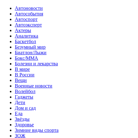
Автоновости
Автособытия
Автоспорт
Автоэксперт
Актеры
Аналитика
Баскетбол
Безумный мир
Биатлон/Лыжи
Бокс/MMA
Болезни и лекарства
В мире
В России
Вещи
Военные новости
Волейбол
Гаджеты
Дети
Дом и сад
Еда
Звёзды
Здоровье
Зимние виды спорта
ЗОЖ