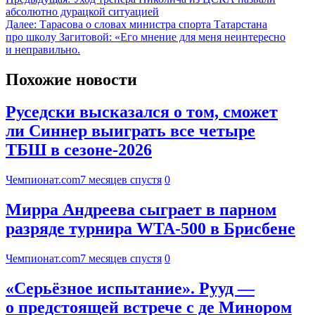
абсолютно дурацкой ситуацией
Далее:
Тарасова о словах министра спорта Татарстана
про школу Загитовой: «Его мнение для меня неинтересно
и неправильно.
Похожие новости
Руседски высказался о том, сможет
ли Синнер выиграть все четыре
ТБШ в сезоне-2026
Чемпионат.com
7 месяцев спустя
0
Мирра Андреева сыграет в парном
разряде турнира WTA-500 в Брисбене
Чемпионат.com
7 месяцев спустя
0
«Серьёзное испытание». Рууд —
о предстоящей встрече с де Минором