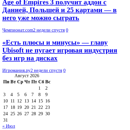
Age of Empires 3 получит аддон с
Данией, Польшей и 25 картами — в
него уже можно сыграть
Чемпионат.com
2 недели спустя
0
«Есть плюсы и минусы» — главу
Ubisoft не пугает игровая индустрия
без игр на дисках
Игромания.ру
2 недели спустя
0
Август 2026
Пн
Вт
Ср
Чт
Пт
Сб
Вс
1
2
3
4
5
6
7
8
9
10
11
12
13
14
15
16
17
18
19
20
21
22
23
24
25
26
27
28
29
30
31
« Июл