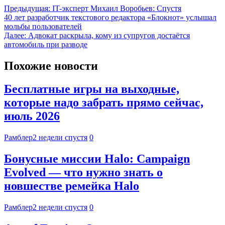
Предыдущая:
IT-эксперт Михаил Воробьев: Спустя
40 лет разработчик текстового редактора «Блокнот» услышал
мольбы пользователей
Далее:
Адвокат раскрыла, кому из супругов достаётся
автомобиль при разводе
Похожие новости
Бесплатные игры на выходные,
которые надо забрать прямо сейчас,
июль 2026
Рамблер
2 недели спустя
0
Бонусные миссии Halo: Campaign
Evolved — что нужно знать о
новшестве ремейка Halo
Рамблер
2 недели спустя
0