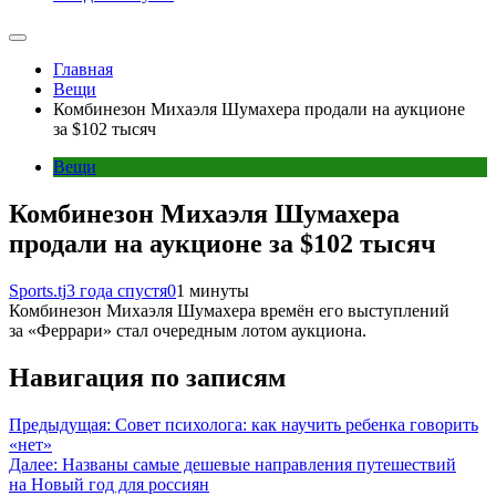
Главная
Вещи
Комбинезон Михаэля Шумахера продали на аукционе
за $102 тысяч
Вещи
Комбинезон Михаэля Шумахера
продали на аукционе за $102 тысяч
Sports.tj
3 года спустя
0
1 минуты
Комбинезон Михаэля Шумахера времён его выступлений
за «Феррари» стал очередным лотом аукциона.
Навигация по записям
Предыдущая:
Совет психолога: как научить ребенка говорить
«нет»
Далее:
Названы самые дешевые направления путешествий
на Новый год для россиян