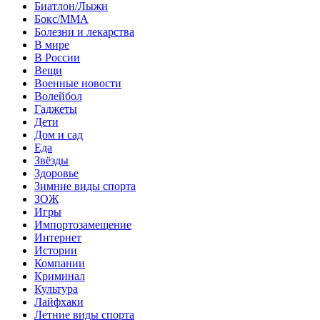
Биатлон/Лыжи
Бокс/MMA
Болезни и лекарства
В мире
В России
Вещи
Военные новости
Волейбол
Гаджеты
Дети
Дом и сад
Еда
Звёзды
Здоровье
Зимние виды спорта
ЗОЖ
Игры
Импортозамещение
Интернет
Истории
Компании
Криминал
Культура
Лайфхаки
Летние виды спорта