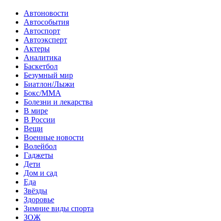
Автоновости
Автособытия
Автоспорт
Автоэксперт
Актеры
Аналитика
Баскетбол
Безумный мир
Биатлон/Лыжи
Бокс/MMA
Болезни и лекарства
В мире
В России
Вещи
Военные новости
Волейбол
Гаджеты
Дети
Дом и сад
Еда
Звёзды
Здоровье
Зимние виды спорта
ЗОЖ