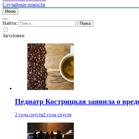
Случайные новости
Меню
Найти:
Заголовки
Педиатр Кострицкая заявила о вреде
2 года спустя
2 года спустя