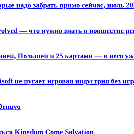
рые надо забрать прямо сейчас, июль 20
olved — что нужно знать о новшестве ре
анией, Польшей и 25 картами — в него у
oft не пугает игровая индустрия без игр
 Denuvo
ься Kingdom Come Salvation