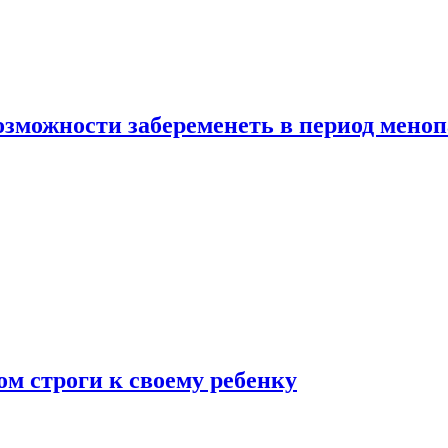
озможности забеременеть в период мено
ом строги к своему ребенку