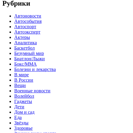
Рубрики
Автоновости
Автособытия
Автоспорт
Автоэксперт
Актеры
Аналитика
Баскетбол
Безумный мир
Биатлон/Лыжи
Бокс/MMA
Болезни и лекарства
В мире
В России
Вещи
Военные новости
Волейбол
Гаджеты
Дети
Дом и сад
Еда
Звёзды
Здоровье