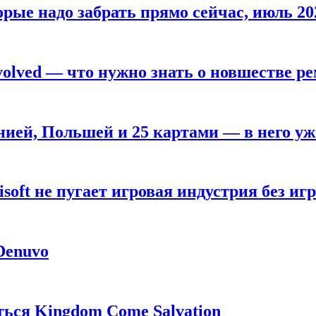
рые надо забрать прямо сейчас, июль 20
olved — что нужно знать о новшестве ре
анией, Польшей и 25 картами — в него у
oft не пугает игровая индустрия без игр
 Denuvo
ься Kingdom Come Salvation