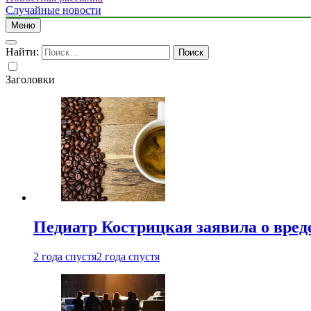
Случайные новости
Меню
Найти:
Заголовки
Педиатр Кострицкая заявила о вреде
2 года спустя
2 года спустя