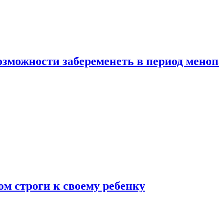
озможности забеременеть в период мено
ом строги к своему ребенку