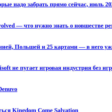
рые надо забрать прямо сейчас, июль 20
olved — что нужно знать о новшестве ре
анией, Польшей и 25 картами — в него у
oft не пугает игровая индустрия без игр
 Denuvo
ься Kingdom Come Salvation