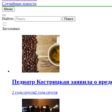
Случайные новости
Меню
Найти:
Заголовки
Педиатр Кострицкая заявила о вреде
2 года спустя
2 года спустя