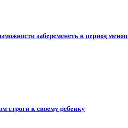
озможности забеременеть в период мено
ом строги к своему ребенку