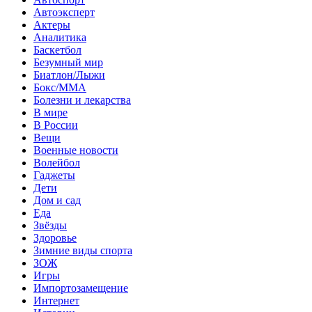
Автоэксперт
Актеры
Аналитика
Баскетбол
Безумный мир
Биатлон/Лыжи
Бокс/MMA
Болезни и лекарства
В мире
В России
Вещи
Военные новости
Волейбол
Гаджеты
Дети
Дом и сад
Еда
Звёзды
Здоровье
Зимние виды спорта
ЗОЖ
Игры
Импортозамещение
Интернет