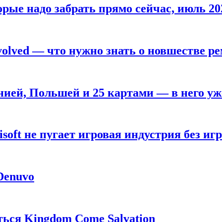
рые надо забрать прямо сейчас, июль 20
olved — что нужно знать о новшестве ре
анией, Польшей и 25 картами — в него у
oft не пугает игровая индустрия без игр
 Denuvo
ься Kingdom Come Salvation