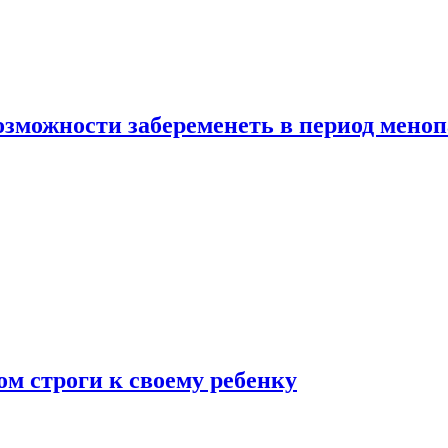
озможности забеременеть в период мено
ом строги к своему ребенку