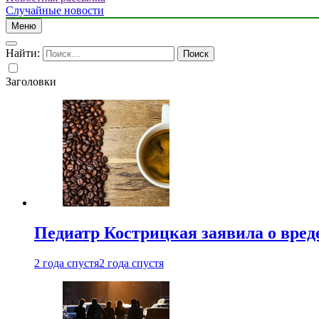
Случайные новости
Меню
Найти:
Заголовки
Педиатр Кострицкая заявила о вреде
2 года спустя
2 года спустя