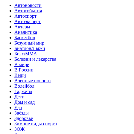
Автоновости
Автособытия
Автоспорт
Автоэксперт
Актеры
Аналитика
Баскетбол
Безумный мир
Биатлон/Лыжи
Бокс/MMA
Болезни и лекарства
В мире
В России
Вещи
Военные новости
Волейбол
Гаджеты
Дети
Дом и сад
Еда
Звёзды
Здоровье
Зимние виды спорта
ЗОЖ