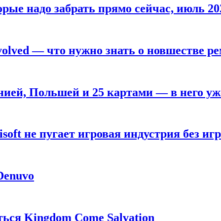
рые надо забрать прямо сейчас, июль 20
olved — что нужно знать о новшестве ре
анией, Польшей и 25 картами — в него у
oft не пугает игровая индустрия без игр
 Denuvo
ься Kingdom Come Salvation