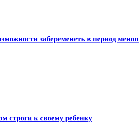
озможности забеременеть в период мено
ом строги к своему ребенку