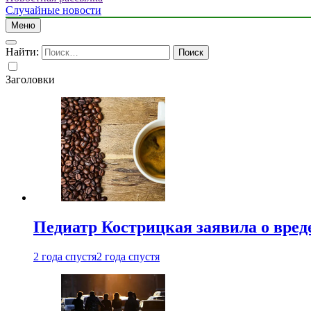
Случайные новости
Меню
Найти:
Заголовки
Педиатр Кострицкая заявила о вреде
2 года спустя
2 года спустя