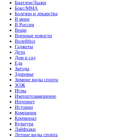
Биатлон/Лыжи
Бокс/MMA
Болезни и лекарства
В мире
В России
Вещи
Военные новости
Волейбол
Гаджеты
Дети
Дом и сад
Еда
Звёзды
Здоровье
Зимние виды спорта
ЗОЖ
Игры
Импортозамещение
Интернет
Истории
Компании
Криминал
Культура
Лайфхаки
Летние виды спорта