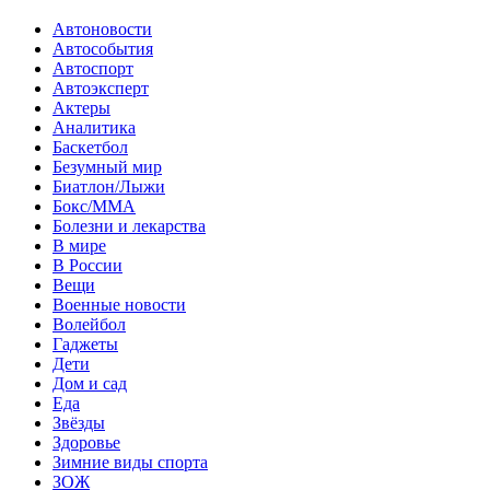
Автоновости
Автособытия
Автоспорт
Автоэксперт
Актеры
Аналитика
Баскетбол
Безумный мир
Биатлон/Лыжи
Бокс/MMA
Болезни и лекарства
В мире
В России
Вещи
Военные новости
Волейбол
Гаджеты
Дети
Дом и сад
Еда
Звёзды
Здоровье
Зимние виды спорта
ЗОЖ