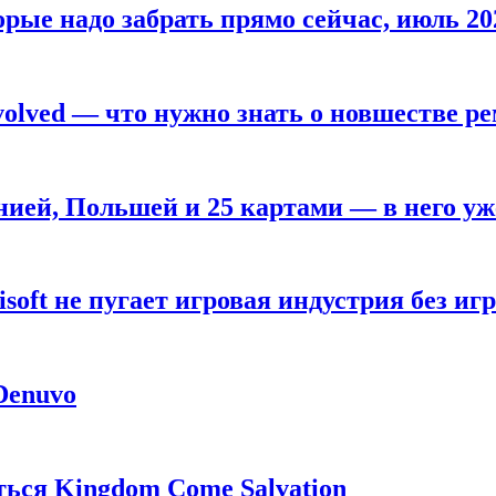
рые надо забрать прямо сейчас, июль 20
olved — что нужно знать о новшестве ре
анией, Польшей и 25 картами — в него у
oft не пугает игровая индустрия без игр
 Denuvo
ься Kingdom Come Salvation