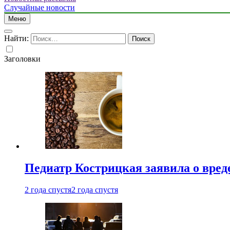
Случайные новости
Меню
Найти:
Заголовки
Педиатр Кострицкая заявила о вреде
2 года спустя
2 года спустя