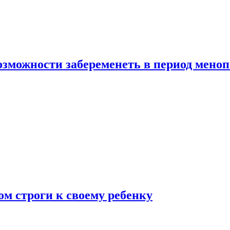
озможности забеременеть в период мено
ом строги к своему ребенку