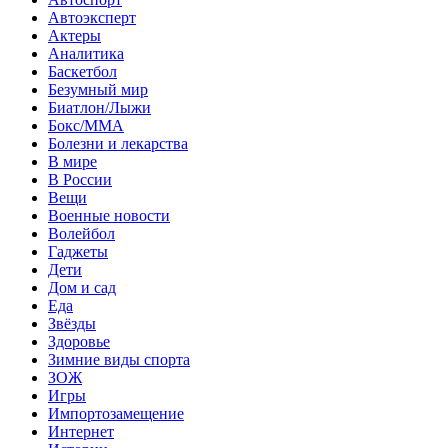
Автоэксперт
Актеры
Аналитика
Баскетбол
Безумный мир
Биатлон/Лыжи
Бокс/MMA
Болезни и лекарства
В мире
В России
Вещи
Военные новости
Волейбол
Гаджеты
Дети
Дом и сад
Еда
Звёзды
Здоровье
Зимние виды спорта
ЗОЖ
Игры
Импортозамещение
Интернет