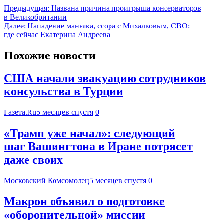
Предыдущая:
Названа причина проигрыша консерваторов
в Великобритании
Далее:
Нападение маньяка, ссора с Михалковым, СВО:
где сейчас Екатерина Андреева
Похожие новости
США начали эвакуацию сотрудников
консульства в Турции
Газета.Ru
5 месяцев спустя
0
«Трамп уже начал»: следующий
шаг Вашингтона в Иране потрясет
даже своих
Московский Комсомолец
5 месяцев спустя
0
Макрон объявил о подготовке
«оборонительной» миссии