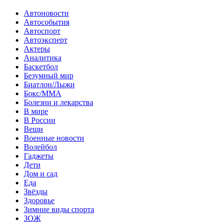
Автоновости
Автособытия
Автоспорт
Автоэксперт
Актеры
Аналитика
Баскетбол
Безумный мир
Биатлон/Лыжи
Бокс/MMA
Болезни и лекарства
В мире
В России
Вещи
Военные новости
Волейбол
Гаджеты
Дети
Дом и сад
Еда
Звёзды
Здоровье
Зимние виды спорта
ЗОЖ