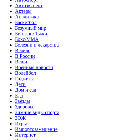
Автоэксперт
Актеры
Аналитика
Баскетбол
Безумный мир
Биатлон/Лыжи
Бокс/MMA
Болезни и лекарства
В мире
В России
Вещи
Военные новости
Волейбол
Гаджеты
Дети
Дом и сад
Еда
Звёзды
Здоровье
Зимние виды спорта
ЗОЖ
Игры
Импортозамещение
Интернет