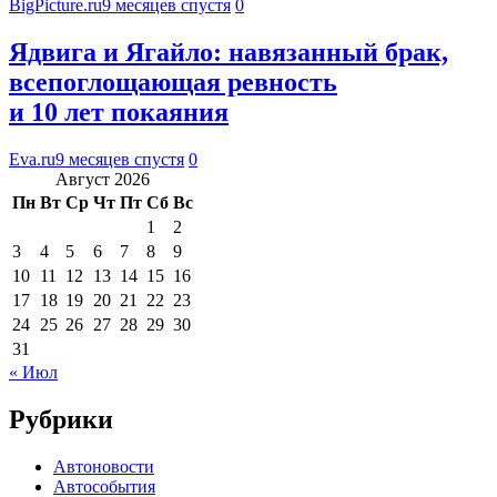
BigPicture.ru
9 месяцев спустя
0
Ядвига и Ягайло: навязанный брак,
всепоглощающая ревность
и 10 лет покаяния
Eva.ru
9 месяцев спустя
0
Август 2026
Пн
Вт
Ср
Чт
Пт
Сб
Вс
1
2
3
4
5
6
7
8
9
10
11
12
13
14
15
16
17
18
19
20
21
22
23
24
25
26
27
28
29
30
31
« Июл
Рубрики
Автоновости
Автособытия