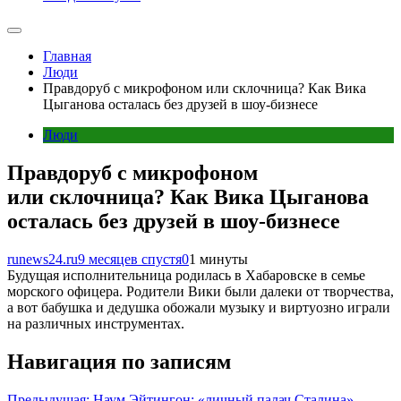
Главная
Люди
Правдоруб с микрофоном или склочница? Как Вика
Цыганова осталась без друзей в шоу-бизнесе
Люди
Правдоруб с микрофоном
или склочница? Как Вика Цыганова
осталась без друзей в шоу-бизнесе
runews24.ru
9 месяцев спустя
0
1 минуты
Будущая исполнительница родилась в Хабаровске в семье
морского офицера. Родители Вики были далеки от творчества,
а вот бабушка и дедушка обожали музыку и виртуозно играли
на различных инструментах.
Навигация по записям
Предыдущая:
Наум Эйтингон: «личный палач Сталина»