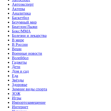
Автоэксперт
Актеры
Аналитика
Баскетбол
Безумный мир
Биатлон/Лыжи
Бокс/MMA
Болезни и лекарства
В мире
В России
Вещи
Военные новости
Волейбол
Гаджеты
Дети
Дом и сад
Еда
Звёзды
Здоровье
Зимние виды спорта
ЗОЖ
Игры
Импортозамещение
Интернет