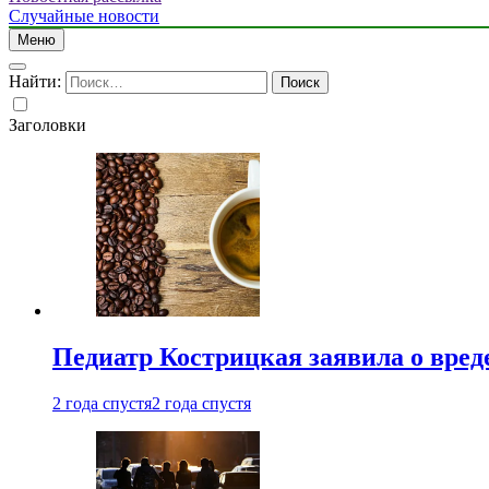
Случайные новости
Меню
Найти:
Заголовки
Педиатр Кострицкая заявила о вреде
2 года спустя
2 года спустя