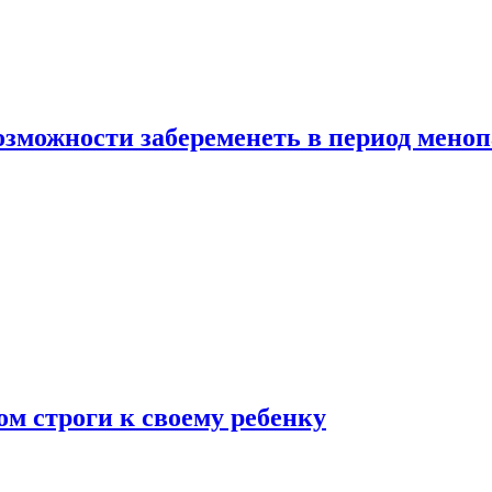
озможности забеременеть в период мено
ом строги к своему ребенку