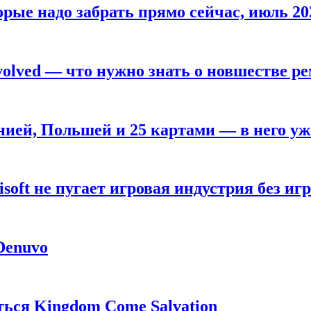
рые надо забрать прямо сейчас, июль 20
olved — что нужно знать о новшестве ре
анией, Польшей и 25 картами — в него у
oft не пугает игровая индустрия без игр
 Denuvo
ься Kingdom Come Salvation