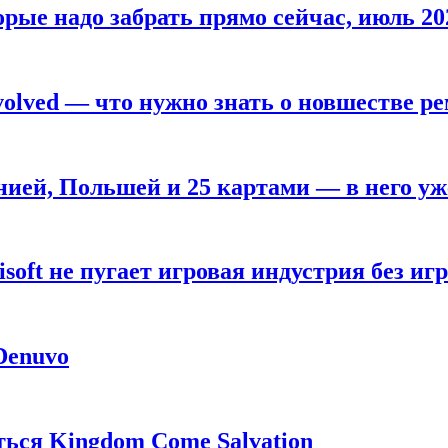
рые надо забрать прямо сейчас, июль 20
olved — что нужно знать о новшестве ре
анией, Польшей и 25 картами — в него у
oft не пугает игровая индустрия без игр
 Denuvo
ься Kingdom Come Salvation