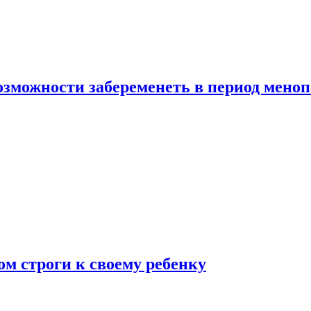
озможности забеременеть в период мено
ом строги к своему ребенку