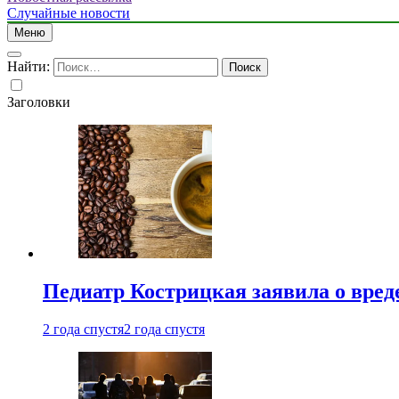
Случайные новости
Меню
Найти:
Заголовки
Педиатр Кострицкая заявила о вреде
2 года спустя
2 года спустя