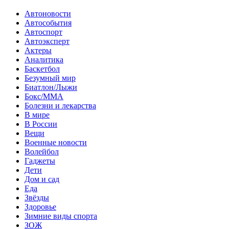
Автоновости
Автособытия
Автоспорт
Автоэксперт
Актеры
Аналитика
Баскетбол
Безумный мир
Биатлон/Лыжи
Бокс/MMA
Болезни и лекарства
В мире
В России
Вещи
Военные новости
Волейбол
Гаджеты
Дети
Дом и сад
Еда
Звёзды
Здоровье
Зимние виды спорта
ЗОЖ