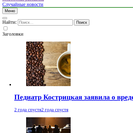
Случайные новости
Меню
Найти:
Заголовки
Педиатр Кострицкая заявила о вреде
2 года спустя
2 года спустя