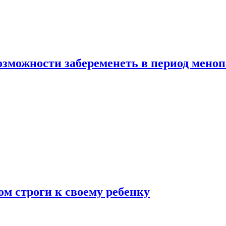
озможности забеременеть в период мено
ом строги к своему ребенку