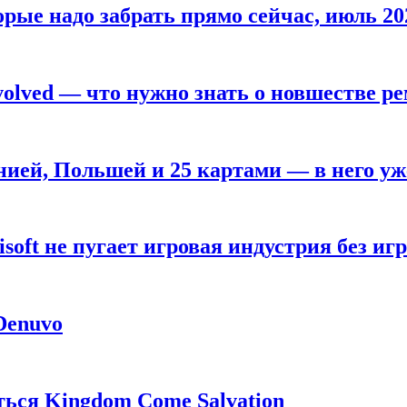
рые надо забрать прямо сейчас, июль 20
olved — что нужно знать о новшестве ре
анией, Польшей и 25 картами — в него у
oft не пугает игровая индустрия без игр
 Denuvo
ься Kingdom Come Salvation