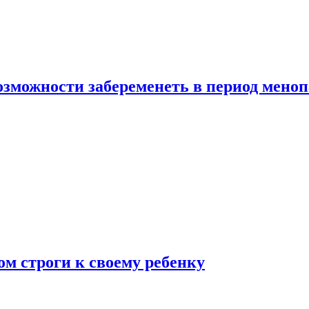
озможности забеременеть в период мено
ом строги к своему ребенку