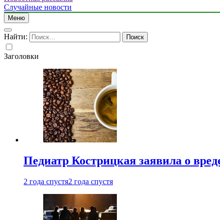
Случайные новости
Меню
Найти:
Заголовки
Педиатр Кострицкая заявила о вреде
2 года спустя
2 года спустя