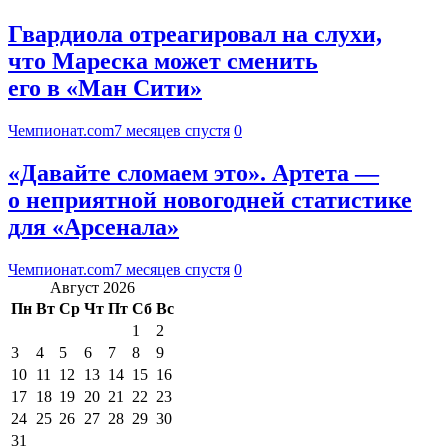
Гвардиола отреагировал на слухи,
что Мареска может сменить
его в «Ман Сити»
Чемпионат.com
7 месяцев спустя
0
«Давайте сломаем это». Артета —
о неприятной новогодней статистике
для «Арсенала»
Чемпионат.com
7 месяцев спустя
0
Август 2026
Пн
Вт
Ср
Чт
Пт
Сб
Вс
1
2
3
4
5
6
7
8
9
10
11
12
13
14
15
16
17
18
19
20
21
22
23
24
25
26
27
28
29
30
31