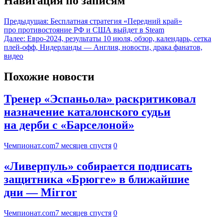
Навигация по записям
Предыдущая:
Бесплатная стратегия «Передний край»
про противостояние РФ и США выйдет в Steam
Далее:
Евро-2024, результаты 10 июля, обзор, календарь, сетка
плей-офф, Нидерланды — Англия, новости, драка фанатов,
видео
Похожие новости
Тренер «Эспаньола» раскритиковал
назначение каталонского судьи
на дерби с «Барселоной»
Чемпионат.com
7 месяцев спустя
0
«Ливерпуль» собирается подписать
защитника «Брюгге» в ближайшие
дни — Mirror
Чемпионат.com
7 месяцев спустя
0