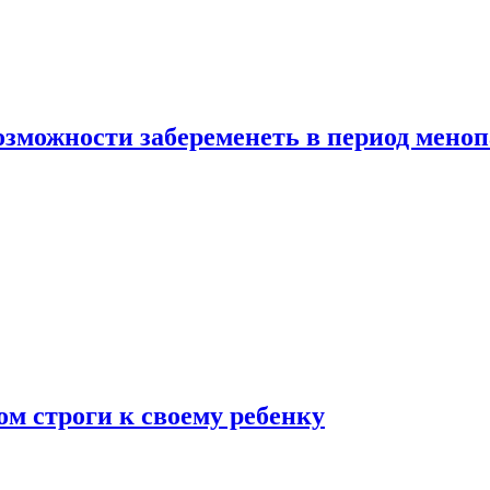
озможности забеременеть в период мено
ом строги к своему ребенку