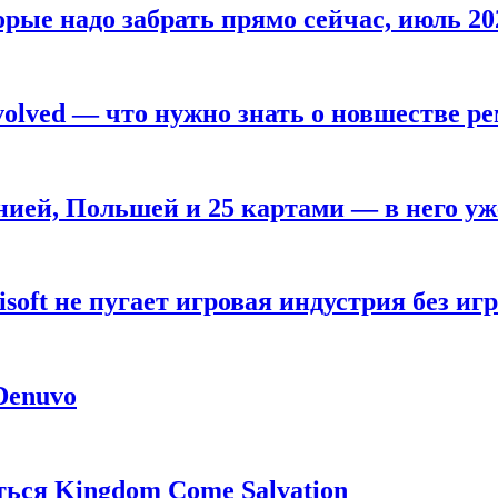
рые надо забрать прямо сейчас, июль 20
olved — что нужно знать о новшестве ре
анией, Польшей и 25 картами — в него у
oft не пугает игровая индустрия без игр
 Denuvo
ься Kingdom Come Salvation