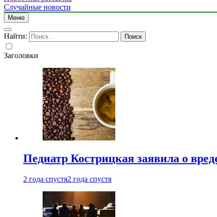
Случайные новости
Меню
Найти:
Заголовки
Педиатр Кострицкая заявила о вреде
2 года спустя
2 года спустя