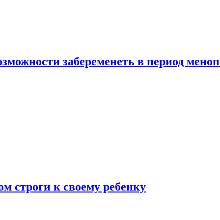
озможности забеременеть в период мено
ом строги к своему ребенку