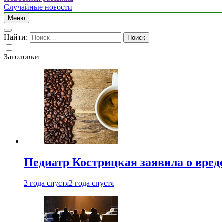
Случайные новости
Меню
Найти:
Заголовки
Педиатр Кострицкая заявила о вреде
2 года спустя
2 года спустя