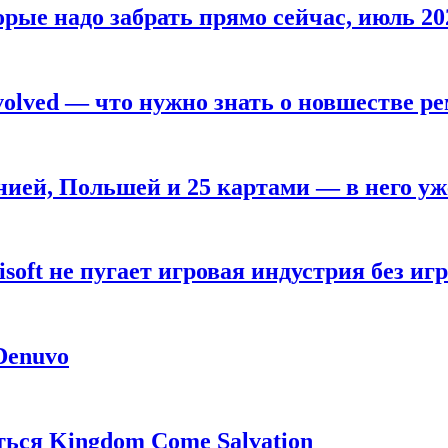
рые надо забрать прямо сейчас, июль 20
olved — что нужно знать о новшестве ре
анией, Польшей и 25 картами — в него у
oft не пугает игровая индустрия без игр
 Denuvo
ься Kingdom Come Salvation